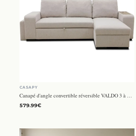
CASAPY
Canapé d'angle convertible réversible VALDO 3 à 4 places - Tissu Beige - Tablette avec USB - Coffre + Pouf - L247xP143xH86 cm
579.99€