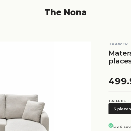
The Nona
DRAWER
Mater
place
499
TAILLES :
3 places
Livré so