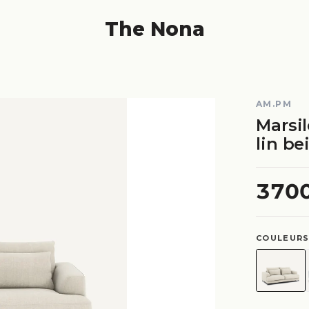
The Nona
AM.PM
Marsil
lin be
370
COULEURS