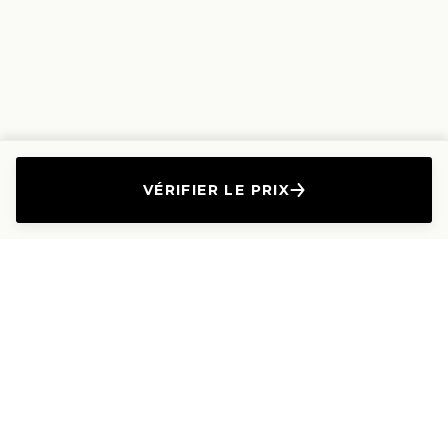
VÉRIFIER LE PRIX
L'Entreprise
Les Produits
A propos
Canapés droits
Nous contacter
Canapés convertibles
Travailler avec nous
Canapés d'angle