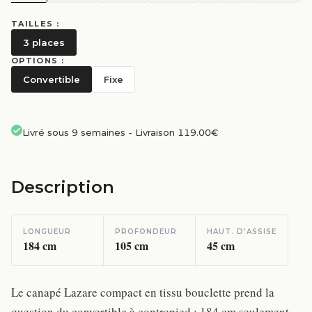
TAILLES :
3 places
OPTIONS :
Convertible
Fixe
Livré sous 9 semaines
-
Livraison 119.00€
Description
LONGUEUR
PROFONDEUR
HAUT. D'ASSISE
184
cm
105
cm
45
cm
Le canapé Lazare compact en tissu bouclette prend la
question du convertible à contrepied : 184 cm seulement,