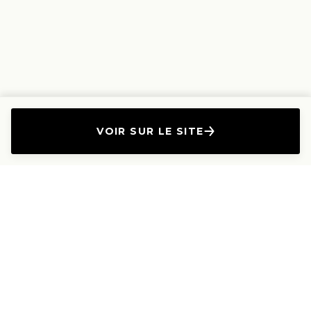
VOIR SUR LE SITE
L'Entreprise
Les Produits
A propos
Canapés droits
Nous contacter
Canapés convertibles
Travailler avec nous
Canapés d'angle