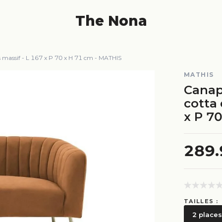
The Nona
is massif - L 167 x P 70 x H 71 cm - MATHIS
MATHIS
Canapé
cotta 
x P 7
289
TAILLES :
2 places