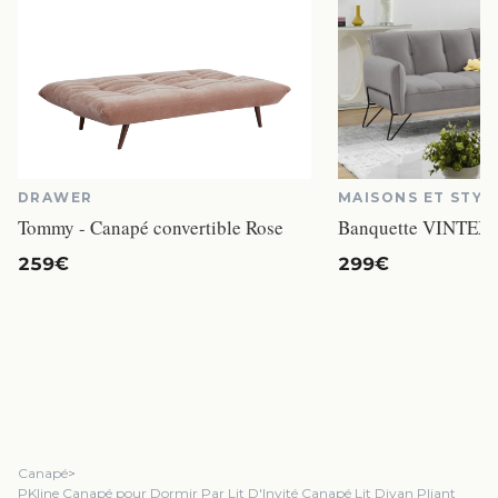
DRAWER
MAISONS ET STYL
Tommy - Canapé convertible Rose
259€
299€
Canapé
>
PKline Canapé pour Dormir Par Lit D'Invité Canapé Lit Divan Pliant