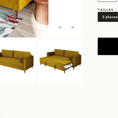
TAILLES :
3 places