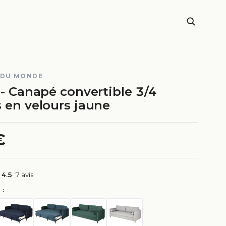
 DU MONDE
 - Canapé convertible 3/4
s en velours jaune
€
4.5
· 7 avis
 :