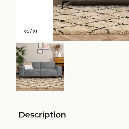
01
/
01
Description