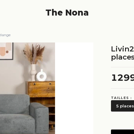
The Nona
élange
Livin
place
129
TAILLES :
5 places