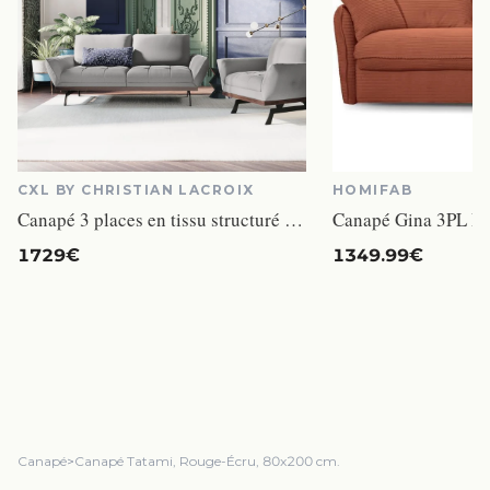
CXL BY CHRISTIAN LACROIX
HOMIFAB
Canapé 3 places en tissu structuré gris clair
Canapé Gina 3PL Ro
1729€
1349.99€
Canapé
>
Canapé Tatami, Rouge-Écru, 80x200 cm.