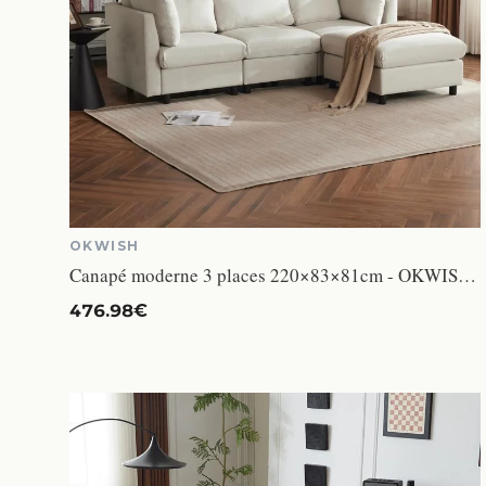
OKWISH
Canapé moderne 3 places 220×83×81cm - OKWISH - Canapé d'angle en L avec repose-pieds - Lin beige
476.98€