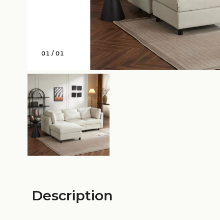
01
/
01
Description