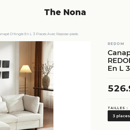
The Nona
apé D'Angle En L 3 Places Avec Repose-pieds
REDOM
Canap
REDOM
En L 
526
TAILLES :
3 places