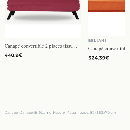
BELIANI
Canapé convertible 2 places tissu bordeaux Sylvano 133 cm
440.9€
524.39€
Canapé
>
Canapé-lit Sésamo, Naturel, Futon rouge, 82x153x70 cm