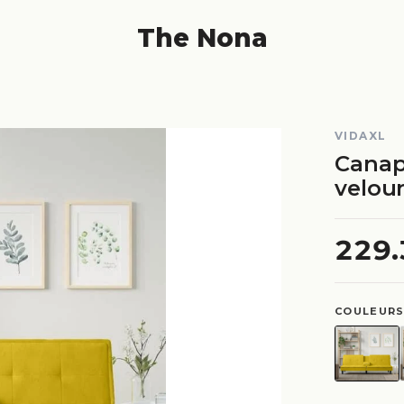
The Nona
VIDAXL
Canap
velou
229
COULEURS