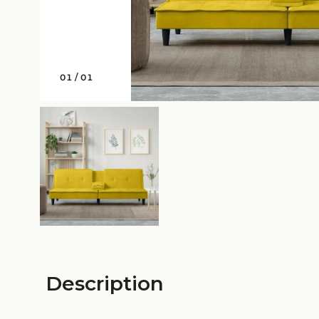
01
/
01
Description