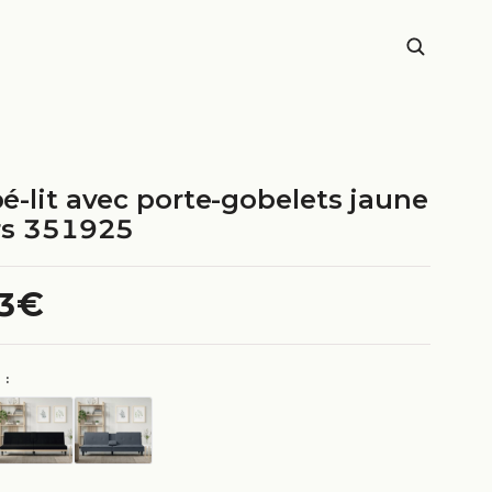
é-lit avec porte-gobelets jaune
rs 351925
.3€
 :