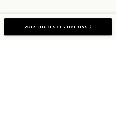
VOIR TOUTES LES OPTIONS
L'Entreprise
Les Produits
A propos
Canapés droits
Nous contacter
Canapés convertibles
Travailler avec nous
Canapés d'angle
Presse et Partenariat
Canapés modulables
Mention de l'annonceur
Canapés relax