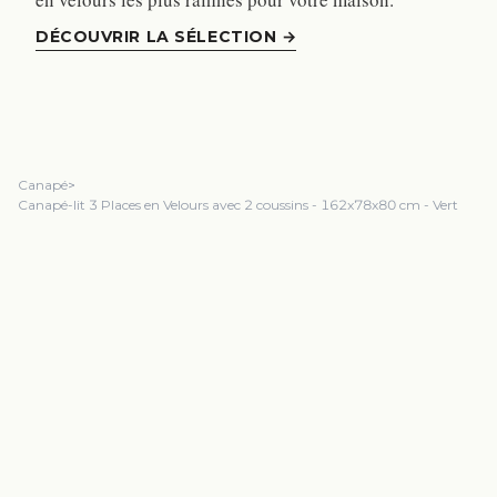
DÉCOUVRIR LA SÉLECTION
→
Canapé
>
Canapé-lit 3 Places en Velours avec 2 coussins - 162x78x80 cm - Vert