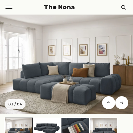
The Nona
01
/
04