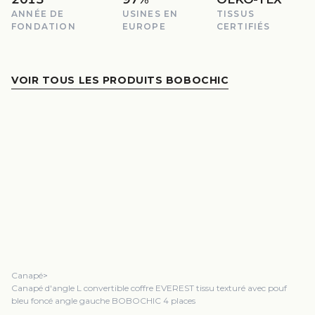
ANNÉE DE
USINES EN
TISSUS
FONDATION
EUROPE
CERTIFIÉS
VOIR TOUS LES PRODUITS BOBOCHIC
Canapé
>
Canapé d'angle L convertible coffre EVEREST tissu texturé avec pouf
bleu foncé angle gauche BOBOCHIC 4 places