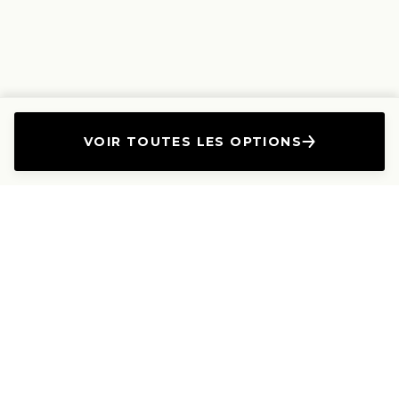
VOIR TOUTES LES OPTIONS
L'Entreprise
Les Produits
A propos
Canapés droits
Nous contacter
Canapés convertibles
Travailler avec nous
Canapés d'angle
Presse et Partenariat
Canapés modulables