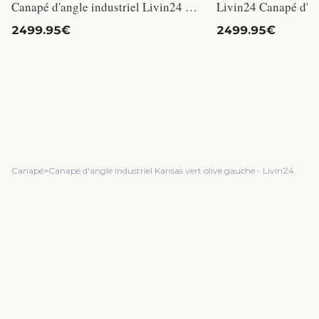
Canapé d'angle industriel Livin24 Kansas anthracite gauche - Confortable et durable en cuir écologique
2499.95€
2499.95€
Canapé
>
Canapé d'angle industriel Kansas vert olive gauche - Livin24