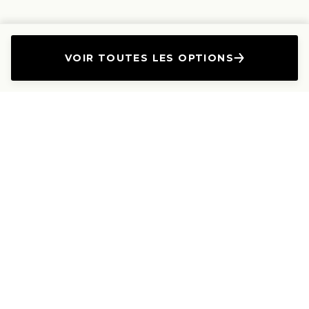
VOIR TOUTES LES OPTIONS
L'Entreprise
Les Produits
A propos
Canapés droits
Nous contacter
Canapés convertibles
Travailler avec nous
Canapés d'angle
Presse et Partenariat
Canapés modulables
Mention de l'annonceur
Canapés relax