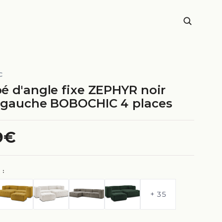
C
é d'angle fixe ZEPHYR noir
 gauche BOBOCHIC 4 places
9€
 :
+ 35