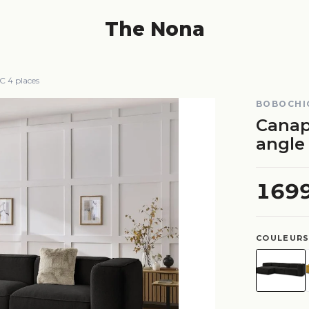
The Nona
 4 places
BOBOCHI
Canap
angle
169
COULEURS