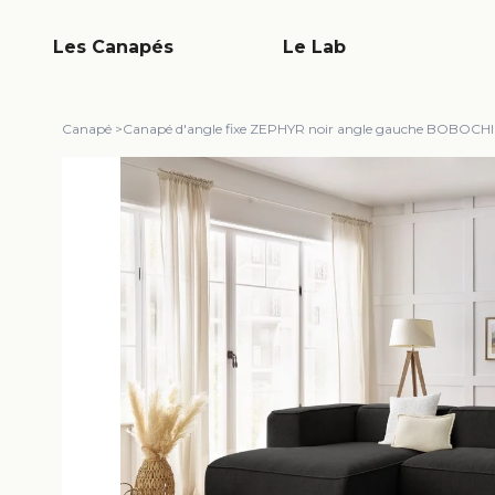
Les Canapés
Le Lab
Canapé
>
Canapé d'angle fixe ZEPHYR noir angle gauche BOBOCHIC