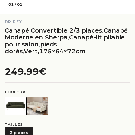
01
/
01
DRIPEX
Canapé Convertible 2/3 places,Canapé
Moderne en Sherpa,Canapé-lit pliable
pour salon,pieds
dorés,Vert,175×64×72cm
249.99€
COULEURS :
TAILLES :
3 places