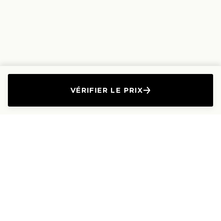
VÉRIFIER LE PRIX
L'Entreprise
Les Produits
A propos
Canapés droits
Nous contacter
Canapés convertibles
Travailler avec nous
Canapés d'angle