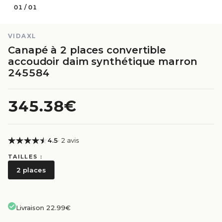
01
/
01
VIDAXL
Canapé à 2 places convertible
accoudoir daim synthétique marron
245584
345.38€
4.5
· 2 avis
TAILLES :
2 places
Livraison 22.99€