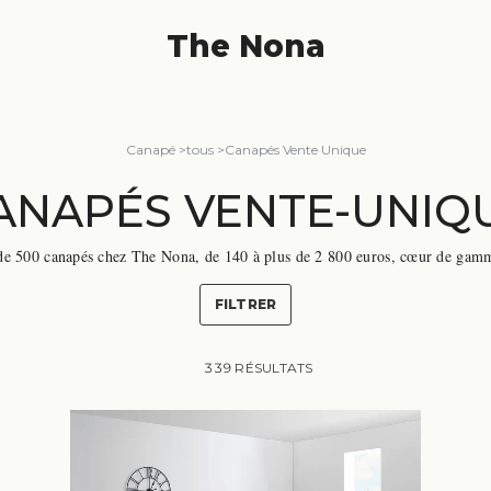
The Nona
Canapé
>
tous
>
Canapés Vente Unique
ANAPÉS VENTE-UNIQ
de 500 canapés chez The Nona, de 140 à plus de 2 800 euros, cœur de gam
les usages du quotidien : convertibles, relax électriques ou canapés en cuir
unt. Voici comment choisir, parmi tous nos canapés Vente-unique.
FILTRER
339 RÉSULTATS