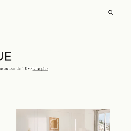
UE
me autour de 1 080
Lire plus
, vendus via Cdisco