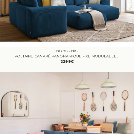
BOBOCHIC
VOLTAIRE CANAPÉ PANORAMIQUE FIXE MODULABLE 6 PLACES VELOURS CÔTELÉ AVEC BLEU FONCÉ ANGLE DROIT
2299€