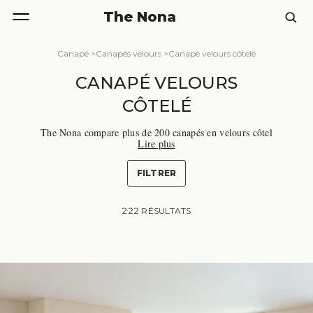
The Nona
Canapé
>
Canapés velours
>
Canapé velours côtelé
CANAPÉ VELOURS
CÔTELÉ
The Nona compare plus de 200 canapés en velours côtel
Lire plus
é, du clic-clac au panoramique, de moins de 300 € à plu
s de 4 000 €, sur des marques comme Bobochic, Lisa De
sign, Homifab ou Maisons du Monde. Reconnaissable à
FILTRER
ses côtes en relief, fines ou larges, ce tissu séduit par so
n toucher doux, son allure rétro-contemporaine et sa rob
ustesse. Découvrez notre sélection des meilleurs canapés
222 RÉSULTATS
en velours côtelé, en version droite, d'angle ou converti
ble.